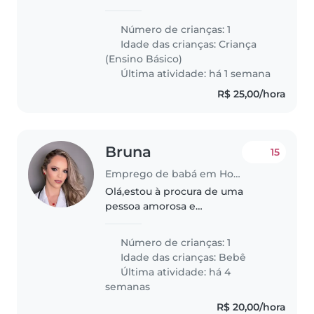
de confiança para minha filha de
8 anos. Preciso de alguém para
Número de crianças: 1
terças, quartas e quintas, que
Idade das crianças:
Criança
possa buscá-la na escola..
(Ensino Básico)
Última atividade: há 1 semana
R$ 25,00/hora
Bruna
15
Emprego de babá em Hortolândia
Olá,estou à procura de uma
pessoa amorosa e
responsável,para cuidar da
minha bebê durante meio
Número de crianças: 1
período.
Idade das crianças:
Bebê
Última atividade: há 4
semanas
R$ 20,00/hora