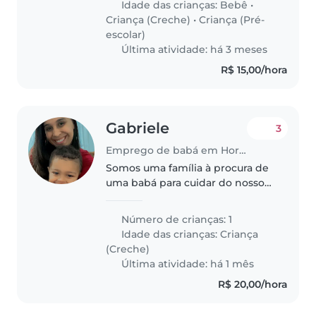
Idade das crianças:
Bebê
•
olhar os pequenos enquanto..
Criança (Creche)
•
Criança (Pré-
escolar)
Última atividade: há 3 meses
R$ 15,00/hora
Gabriele
3
Emprego de babá em Hortolândia
Somos uma família à procura de
uma babá para cuidar do nosso
filho de 3 anos, que é inteligente,
falador e brincalhão. Preferimos
Número de crianças: 1
que a babá cozinhe. Estamos
Idade das crianças:
Criança
disponíveis para receber..
(Creche)
Última atividade: há 1 mês
R$ 20,00/hora