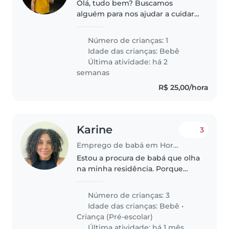
Olá, tudo bem? Buscamos
alguém para nos ajudar a cuidar
de nosso bebê!
Número de crianças: 1
Idade das crianças:
Bebê
Última atividade: há 2
semanas
R$ 25,00/hora
Karine
3
Emprego de babá em Hortolândia
Estou a procura de babá que olha
na minha residência. Porque
tenho um bebê de 7 meses e
mais 2 que so precisa que
Número de crianças: 3
alguém olhe porque não fica
Idade das crianças:
Bebê
•
ngm em casa a tarde , preciso
Criança (Pré-escolar)
das 14 hrs..
Última atividade: há 1 mês