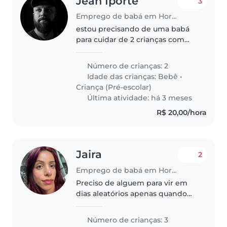
Jean Iporte
3
Emprego de babá em Hortolândia
estou precisando de uma babá
para cuidar de 2 crianças com
urgência das 18:00 as 2:00
Número de crianças: 2
Idade das crianças:
Bebê
•
Criança (Pré-escolar)
Última atividade: há 3 meses
R$ 20,00/hora
Jaira
2
Emprego de babá em Hortolândia
Preciso de alguem para vir em
dias aleatórios apenas quando
for sair, sou mae solo e nova na
cidade, estou querendo sai a
Número de crianças: 3
noite e preciso de alguem para