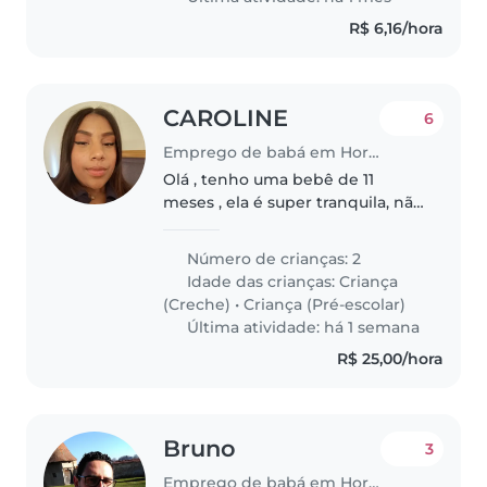
R$ 6,16/hora
CAROLINE
6
Emprego de babá em Hortolândia
Olá , tenho uma bebê de 11
meses , ela é super tranquila, não
dá trabalho . tenho um menino 3
anos , ele gosta de brincar,
Número de crianças: 2
assistir , é um pouco agitado (
Idade das crianças:
Criança
gosta de ficar correndo)
(Creche)
•
Criança (Pré-escolar)
Última atividade: há 1 semana
R$ 25,00/hora
Bruno
3
Emprego de babá em Hortolândia