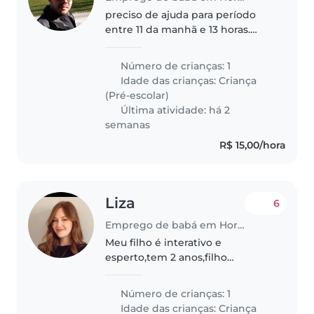
preciso de ajuda para período
entre 11 da manhã e 13 horas.
filho autista, não violento,
carinhoso
Número de crianças: 1
Idade das crianças:
Criança
(Pré-escolar)
Última atividade: há 2
semanas
R$ 15,00/hora
Liza
6
Emprego de babá em Hortolândia
Meu filho é interativo e
esperto,tem 2 anos,filho
único,ama brincar e saber das
coisas
Número de crianças: 1
Idade das crianças:
Criança