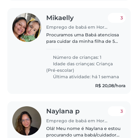
Mikaelly
3
Emprego de babá em Hortolândia
Procuramos uma Babá atenciosa
para cuidar da minha filha de 5
anos, que é falador, amigável e
independente. A vaga é para
Número de crianças: 1
trabalhar em nossa casa ou na
Idade das crianças:
Criança
casa da babá. Como preferir!
(Pré-escolar)
Última atividade: há 1 semana
R$ 20,08/hora
Naylana p
3
Emprego de babá em Hortolândia
Olá! Meu nome é Naylana e estou
procurando uma babá/cuidadora