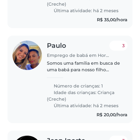
(Creche)
Última atividade: há 2 meses
R$ 35,00/hora
Paulo
3
Emprego de babá em Hortolândia
Somos uma família em busca de
uma babá para nosso filho
brincalhão e curioso, que está na
fase de toddler. Preferimos
Número de crianças: 1
alguém que seja confortável em
Idade das crianças:
Criança
ajudar com as tarefas da escola..
(Creche)
Última atividade: há 2 meses
R$ 20,00/hora