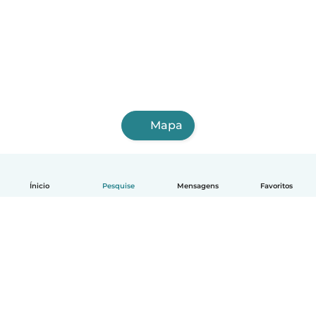
Mapa
Ínicio
Pesquise
Mensagens
Favoritos
Português
Como funciona
Ajuda
Termos e Privacidade