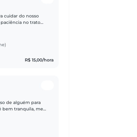
a cuidar do nosso
 paciência no trato
a creche e esperar a
he)
R$ 15,00/hora
iso de alguém para
 é bem tranquila, meu
ho vai para a escola