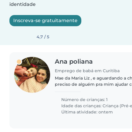
identidade
Inscreva-se gratuitamente
4,7 / 5
Ana poliana
Emprego de babá em Curitiba
Mae da Maria Liz , e aguardando a c
preciso de alguém pra mim ajudar co
idade carinhosa falante e muito bri
alguem pra me ajudar..
Número de crianças: 1
Idade das crianças:
Criança (Pré-e
Última atividade: ontem