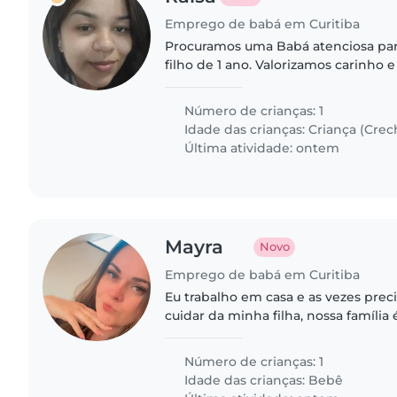
Emprego de babá em Curitiba
Procuramos uma Babá atenciosa par
filho de 1 ano. Valorizamos carinho e
com crianças. teria que buscar ela n
chegada da mãe..
Número de crianças: 1
Idade das crianças:
Criança (Crec
Última atividade: ontem
Mayra
Novo
Emprego de babá em Curitiba
Eu trabalho em casa e as vezes prec
cuidar da minha filha, nossa família
marido trabalha o dia todo e meu fil
integral
Número de crianças: 1
Idade das crianças:
Bebê