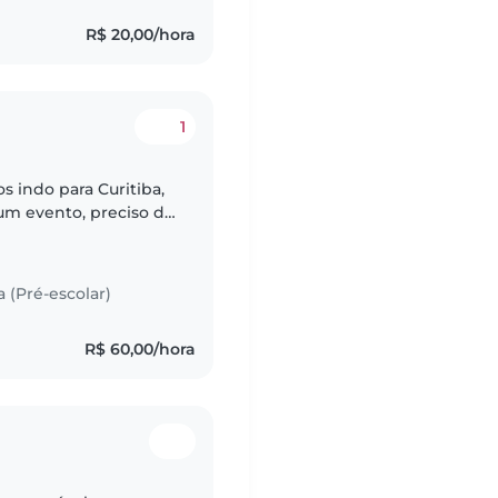
R$ 20,00/hora
1
s indo para Curitiba,
 um evento, preciso de
de 9 meses, por
a (Pré-escolar)
R$ 60,00/hora