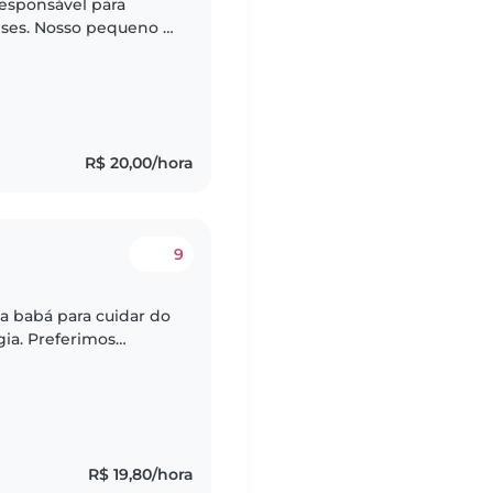
esponsável para
ses. Nosso pequeno é
recisamos de alguém
R$ 20,00/hora
9
 babá para cuidar do
gia. Preferimos
 estimação e que
R$ 19,80/hora