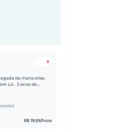
8
hegada da maria elise,
m Liz . 3 anos de
ncalhona Procuro
scolar)
R$ 19,95/hora