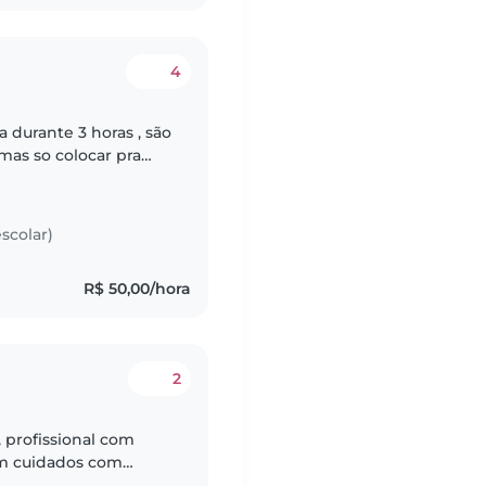
4
 durante 3 horas , são
as so colocar pra
as
scolar)
R$ 50,00/hora
2
 profissional com
m cuidados com