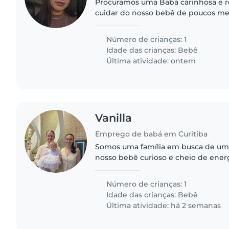
Procuramos uma Babá carinhosa e r
cuidar do nosso bebê de poucos me
calmo, curioso e muito amigável. P
que se sinta à vontade..
Número de crianças: 1
Idade das crianças:
Bebê
Última atividade: ontem
Vanilla
Emprego de babá em Curitiba
Somos uma família em busca de uma
nosso bebê curioso e cheio de ener
alguém confortável com animais de
possa proporcionar um ambiente..
Número de crianças: 1
Idade das crianças:
Bebê
Última atividade: há 2 semanas