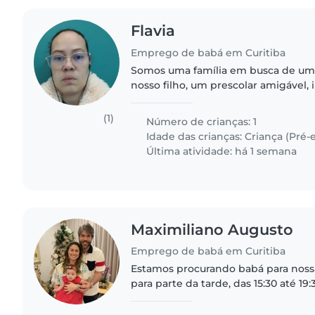
Flavia
Emprego de babá em Curitiba
Somos uma família em busca de uma
nosso filho, um prescolar amigável
afetuoso. Preferimos que a babá tra
casa. Estamos ansiosos..
(1)
Número de crianças: 1
Idade das crianças:
Criança (Pré-e
Última atividade: há 1 semana
Maximiliano Augusto
Emprego de babá em Curitiba
Estamos procurando babá para nossa
para parte da tarde, das 15:30 até 19
possa busca-la na escola.