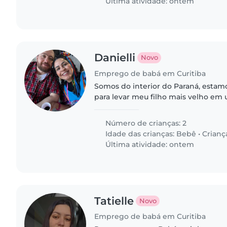
Última atividade: ontem
Danielli
Novo
Emprego de babá em Curitiba
Somos do interior do Paraná, estamo
para levar meu filho mais velho em
uma babá, para ficar com meu filho 
algumas horas.
Número de crianças: 2
Idade das crianças:
Bebê
•
Crianç
Última atividade: ontem
Tatielle
Novo
Emprego de babá em Curitiba