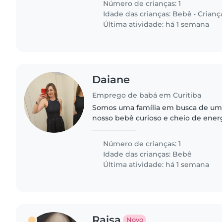
Número de crianças: 1
Idade das crianças:
Bebê
•
Crianç
Última atividade: há 1 semana
Daiane
Emprego de babá em Curitiba
Somos uma família em busca de uma
nosso bebê curioso e cheio de ener
alguém confortável com animais de
filho é muito engraçado e..
Número de crianças: 1
Idade das crianças:
Bebê
Última atividade: há 1 semana
Raisa
Novo