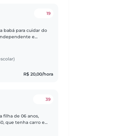
19
 babá para cuidar do
, independente e
balhe em sua própria
scolar)
R$ 20,00/hora
39
 filha de 06 anos,
:30, que tenha carro e