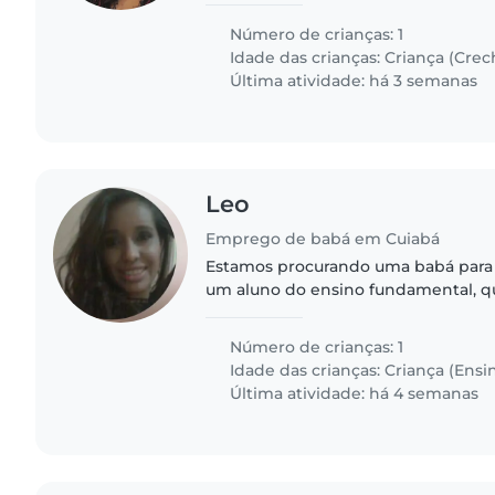
para trabalhar na nossa casa e ofe
acolhedor e familiar.
Número de crianças: 1
Idade das crianças:
Criança (Crec
Última atividade: há 3 semanas
Leo
Emprego de babá em Cuiabá
Estamos procurando uma babá para c
um aluno do ensino fundamental, q
falador e muito amigável. Nossa cas
estimação, então precisamos..
Número de crianças: 1
Idade das crianças:
Criança (Ensi
Última atividade: há 4 semanas