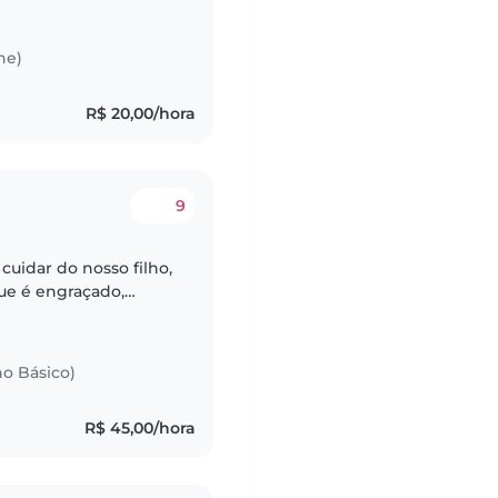
recemos um ambiente
he)
R$ 20,00/hora
9
uidar do nosso filho,
ue é engraçado,
a tem animais de
no Básico)
R$ 45,00/hora