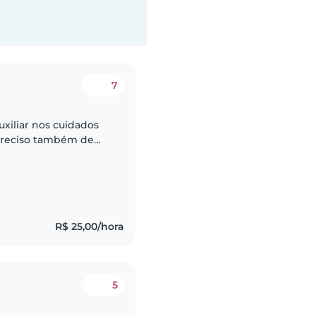
7
xiliar nos cuidados
Preciso também de
semana à noite de
R$ 25,00/hora
5