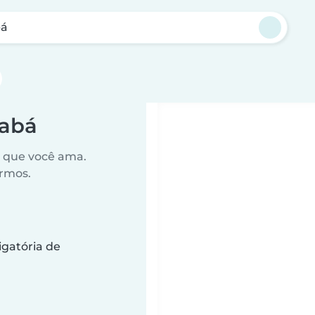
bá
iabá
o que você ama.
ermos.
gatória de