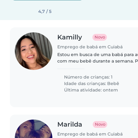
4,7 / 5
Kamilly
Novo
Emprego de babá em Cuiabá
Estou em busca de uma babá para au
com meu bebê durante a semana. 
uma babá disponível nos finais de 
confiança para eu trabalhar..
Número de crianças: 1
Idade das crianças:
Bebê
Última atividade: ontem
Marilda
Novo
Emprego de babá em Cuiabá