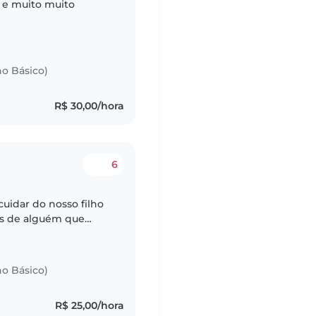
 e muito muito
no Básico)
R$ 30,00/hora
6
uidar do nosso filho
os de alguém que
m tarefas domésticas e
no Básico)
R$ 25,00/hora