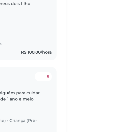
eus dois filho
as
R$ 100,00/hora
5
 alguém para cuidar
 de 1 ano e meio
he)
•
Criança (Pré-