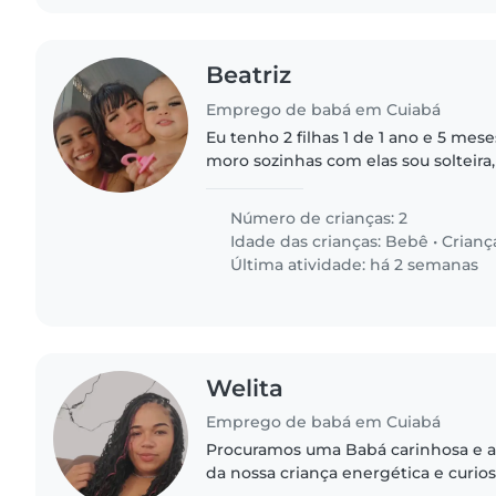
Beatriz
Emprego de babá em Cuiabá
Eu tenho 2 filhas 1 de 1 ano e 5 mese
moro sozinhas com elas sou solteira
que esteja disposta a ficar 7 dias s
crianças..
Número de crianças: 2
Idade das crianças:
Bebê
•
Crianç
Última atividade: há 2 semanas
Welita
Emprego de babá em Cuiabá
Procuramos uma Babá carinhosa e at
da nossa criança energética e curios