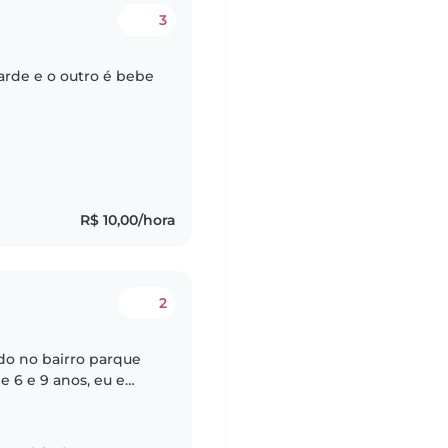
3
arde e o outro é bebe
R$ 10,00/hora
2
o no bairro parque
 6 e 9 anos, eu e
do e precisamos de