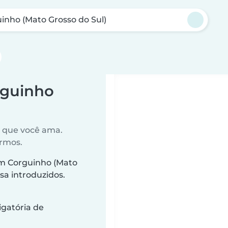
inho (Mato Grosso do Sul)
rguinho
o que você ama.
ermos.
m Corguinho (Mato
sa introduzidos.
gatória de