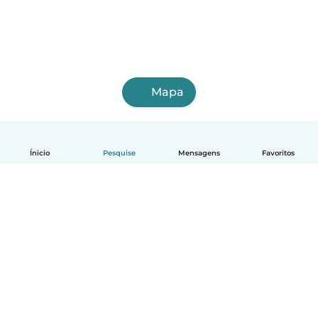
Mapa
Ínicio
Pesquise
Mensagens
Favoritos
Português
Como funciona
Ajuda
Termos e Privacidade
Preços
Informações sobre a empresa