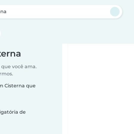
rna
terna
o que você ama.
ermos.
 Cisterna que
gatória de