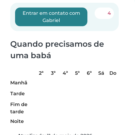
Entrar em contato com
4
Gabriel
Quando precisamos de
uma babá
2ª
3ª
4ª
5ª
6ª
Sá
Do
Manhã
Tarde
Fim de
tarde
Noite