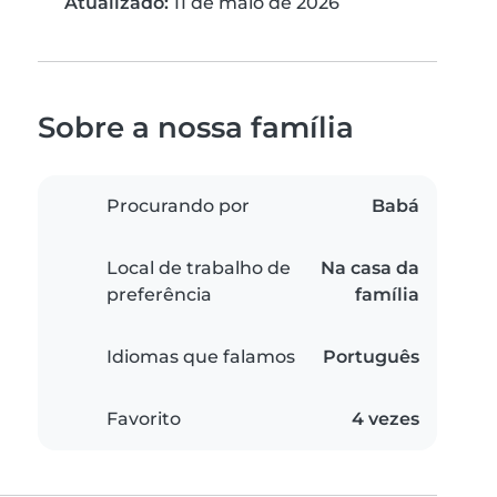
Atualizado:
11 de maio de 2026
Sobre a nossa família
Procurando por
Babá
Local de trabalho de
Na casa da
preferência
família
Idiomas que falamos
Português
Favorito
4 vezes