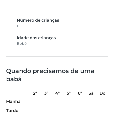
Número de crianças
1
Idade das crianças
Bebê
Quando precisamos de uma
babá
2ª
3ª
4ª
5ª
6ª
Sá
Do
Manhã
Tarde