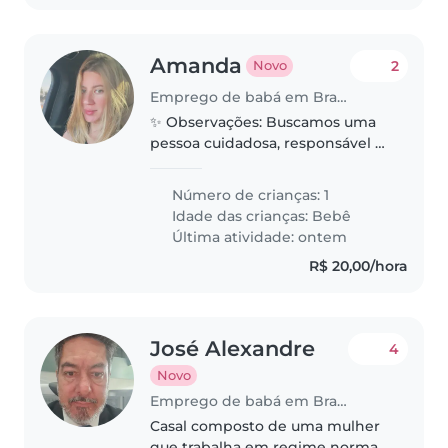
Amanda
2
Novo
Emprego de babá em Brasília
✨ Observações: Buscamos uma
pessoa cuidadosa, responsável e
com carinho no trato com bebê.
Número de crianças: 1
Idade das crianças:
Bebê
Última atividade: ontem
R$ 20,00/hora
José Alexandre
4
Novo
Emprego de babá em Brasília
Casal composto de uma mulher
que trabalha em regime normal,