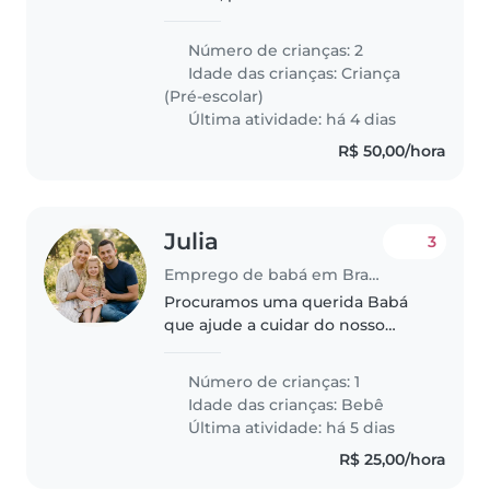
ajuda para podermos trabalhar
em casa com tranquilidade e
Número de crianças: 2
poder sair para os compromissos
Idade das crianças:
Criança
rapidos sem problemas
(Pré-escolar)
Última atividade: há 4 dias
R$ 50,00/hora
Julia
3
Emprego de babá em Brasília
Procuramos uma querida Babá
que ajude a cuidar do nosso
bebê de forma carinhosa, criativa
e atenta. Precisamos de alguém
Número de crianças: 1
que esteja à vontade para ajudar
Idade das crianças:
Bebê
com tarefas escolares simples...
Última atividade: há 5 dias
R$ 25,00/hora