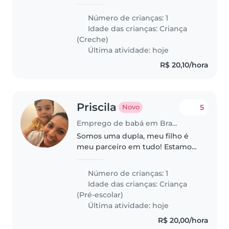
filho pequeno, que adora abraços
e é cheio de energia. Precisamos
Número de crianças: 1
de alguém que realmente goste
Idade das crianças:
Criança
de criança. E que esteja..
(Creche)
Última atividade: hoje
R$ 20,10/hora
Priscila
5
Novo
Emprego de babá em Brasília
Somos uma dupla, meu filho é
meu parceiro em tudo! Estamos
nos adaptando a Brasília ☺️
Número de crianças: 1
Idade das crianças:
Criança
(Pré-escolar)
Última atividade: hoje
R$ 20,00/hora