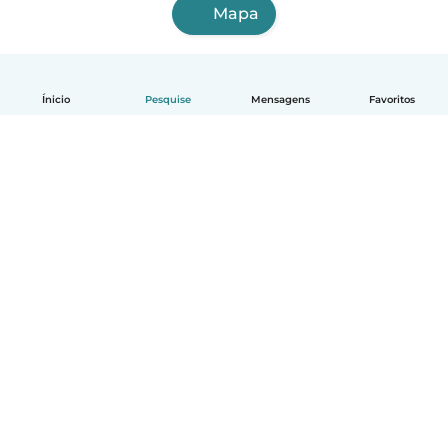
Mapa
Ínicio
Pesquise
Mensagens
Favoritos
Português
Como funciona
Ajuda
Termos e Privacidade
Preços
Informações sobre a empresa
Babysits para Empresas
Normas comunitárias