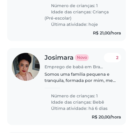
das 8h às 15h. Funções: • Cuidar
Número de crianças: 1
de uma menina de 5 anos no
Idade das crianças:
Criança
período da manhã; • Após a..
(Pré-escolar)
Última atividade: hoje
R$ 21,00/hora
Josimara
2
Novo
Emprego de babá em Brasília
Somos uma família pequena e
tranquila, formada por mim, meu
esposo e nosso filho Dominic, de
8 meses. Procuramos uma babá
Número de crianças: 1
carinhosa, responsável, paciente
Idade das crianças:
Bebê
e atenciosa, que goste de..
Última atividade: há 6 dias
R$ 20,00/hora