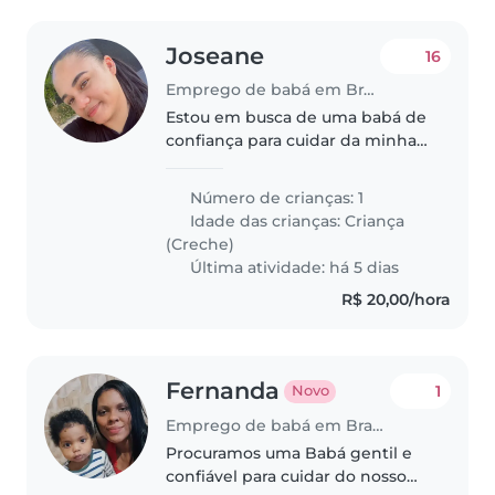
Joseane
16
Emprego de babá em Brasília
Estou em busca de uma babá de
confiança para cuidar da minha
filha com muito carinho,
paciência e responsabilidade.
Número de crianças: 1
Procuro alguém que realmente
Idade das crianças:
Criança
goste de crianças, seja atenciosa
(Creche)
e..
Última atividade: há 5 dias
R$ 20,00/hora
Fernanda
1
Novo
Emprego de babá em Brasília
Procuramos uma Babá gentil e
confiável para cuidar do nosso