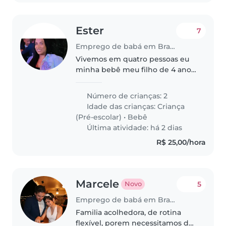
Ester
7
Emprego de babá em Brasília
Vivemos em quatro pessoas eu
minha bebê meu filho de 4 anos
e minha mãe, com a criança de 4
anos não preciso de ajuda.
Número de crianças: 2
Preciso de ajuda com a bebê ela
Idade das crianças:
Criança
e tranquila, calma um amor. Mas..
(Pré-escolar)
•
Bebê
Última atividade: há 2 dias
R$ 25,00/hora
Marcele
5
Novo
Emprego de babá em Brasília
Familia acolhedora, de rotina
flexível, porem necessitamos de