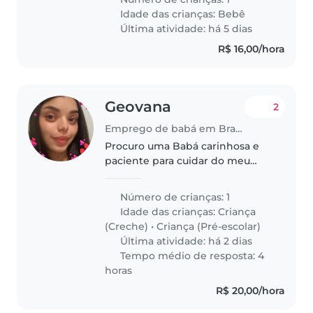
psicossocial da nossa filha,
Idade das crianças:
Bebê
educacional, seu
Última atividade: há 5 dias
desenvolvimento,
R$ 16,00/hora
aperfeiçoamento..
Geovana
2
Emprego de babá em Brasília
Procuro uma Babá carinhosa e
paciente para cuidar do meu
filho de 4 anos em casa. Preciso
de alguém que tenha
Número de crianças: 1
disponibilidade para buscar na
Idade das crianças:
Criança
escolinha , que seja responsável
(Creche)
•
Criança (Pré-escolar)
e amigável...
Última atividade: há 2 dias
Tempo médio de resposta: 4
horas
R$ 20,00/hora