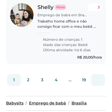
Shelly
3
Novo
Emprego de babá em Brasília
Trabalho home office e não
consigo ficar com o meu bebê é
anulado a desenvolver suas
habilidades
Número de crianças: 1
Idade das crianças:
Bebê
Última atividade: há 6 dias
R$ 20,00/hora
1
2
3
4
...
19
Babysits
Emprego de babá
Brasília