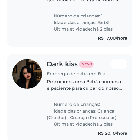
34 anos e um homem que
trabalha em regime de turno
Número de crianças: 1
revezado, com 61 anos de idade.
Idade das crianças:
Bebê
Um bebezinha de 5 meses.
Última atividade: há 2 dias
R$ 17,00/hora
Dark kiss
1
Novo
Emprego de babá em Brasília
Procuramos uma Babá carinhosa
e paciente para cuidar do nosso
filho de 3 anos, cheio de energia
e criatividade. Precisamos de
Número de crianças: 1
alguém que se sinta à vontade
Idade das crianças:
Criança
com animais, ajude na cozinha,..
(Creche)
•
Criança (Pré-escolar)
Última atividade: há 2 dias
R$ 20,10/hora