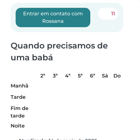
Entrar em contato com
11
Rossana
Quando precisamos de
uma babá
2ª
3ª
4ª
5ª
6ª
Sá
Do
Manhã
Tarde
Fim de
tarde
Noite