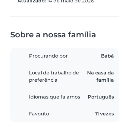
Atualizado:
14 de maio de 2026
Sobre a nossa família
Procurando por
Babá
Local de trabalho de
Na casa da
preferência
família
Idiomas que falamos
Português
Favorito
11 vezes