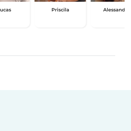
ucas
Priscila
Alessandra
(