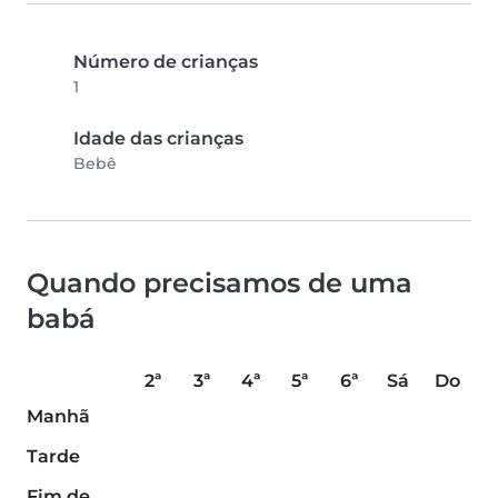
Número de crianças
1
Idade das crianças
Bebê
Quando precisamos de uma
babá
2ª
3ª
4ª
5ª
6ª
Sá
Do
Manhã
Tarde
Fim de