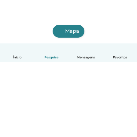
Mapa
Ínicio
Pesquise
Mensagens
Favoritos
Português
Como funciona
Ajuda
Termos e Privacidade
Preços
Informações sobre a empresa
Babysits para Empresas
Normas comunitárias