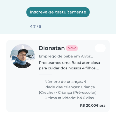
Inscreva-se gratuitamente
4,7 / 5
Dionatan
Novo
Emprego de babá em Alvorada (Rio Grande do Sul)
Procuramos uma Babá atenciosa
para cuidar dos nossos 4 filhos,
todas meninas cheias de energia
e p
Número de crianças: 4
Idade das crianças:
Criança
(Creche)
•
Criança (Pré-escolar)
Última atividade: há 6 dias
R$ 20,00/hora