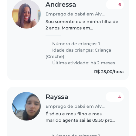
Andressa
6
Emprego de babá em Alvorada (Rio Grande do Sul)
Sou somente eu e minha filha de
2 anos. Moramos em
apartamento, segundo piso.
Minha filha é tranquila, não usa
Número de crianças: 1
mais fraudas, só gosta do
Idade das crianças:
Criança
mamazinho mas é só para
(Creche)
dormir, em geral, bem..
Última atividade: há 2 meses
R$ 25,00/hora
Rayssa
4
Emprego de babá em Alvorada (Rio Grande do Sul)
É só eu e meu filho e meu
marido agente sai às 05:30 pro
serviço e chega às 18:30, meu
bebê é calmo tem 4 meses não
Número de crianças: 1