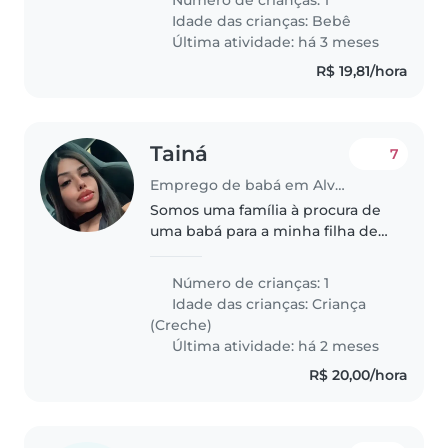
incomoda em nada só chora
Idade das crianças:
Bebê
quando quer mamar
Última atividade: há 3 meses
R$ 19,81/hora
Tainá
7
Emprego de babá em Alvorada (Rio Grande do Sul)
Somos uma família à procura de
uma babá para a minha filha de 1
anos, que é curioso, energético e
criativo. Preferimos alguém que
Número de crianças: 1
fale português e que se sinta à
Idade das crianças:
Criança
vontade para ajudar..
(Creche)
Última atividade: há 2 meses
R$ 20,00/hora