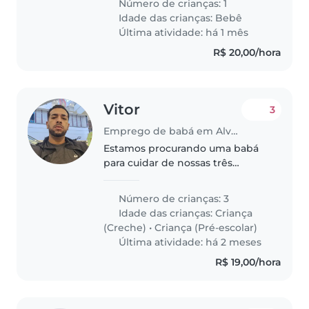
Número de crianças: 1
de cuida de crianças, eu trabalho
Idade das crianças:
Bebê
de casa então se precisar vou
Última atividade: há 1 mês
estar..
R$ 20,00/hora
Vitor
3
Emprego de babá em Alvorada (Rio Grande do Sul)
Estamos procurando uma babá
para cuidar de nossas três
crianças, todas na faixa de 2 a 5
anos. Nossas crianças são
Número de crianças: 3
amigáveis, calmas e
Idade das crianças:
Criança
independentes. Preferimos que
(Creche)
•
Criança (Pré-escolar)
a babá venha até..
Última atividade: há 2 meses
R$ 19,00/hora