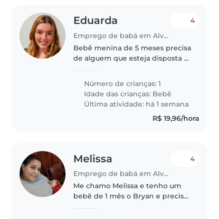
Eduarda
4
Emprego de babá em Alvorada (Rio Grande do Sul)
Bebê menina de 5 meses precisa
de alguem que esteja disposta e
tenha paciencia para fazer coisas
de bebês e estimular ela com
Número de crianças: 1
brincadeiras de bebê
Idade das crianças:
Bebê
Última atividade: há 1 semana
R$ 19,96/hora
Melissa
4
Emprego de babá em Alvorada (Rio Grande do Sul)
Me chamo Melissa e tenho um
bebê de 1 mês o Bryan e preciso
de uma babá que tenha
paciência e que realmente goste