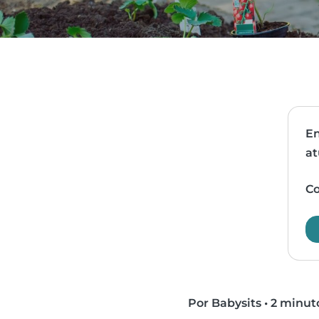
En
at
Co
Por Babysits
•
2 minuto