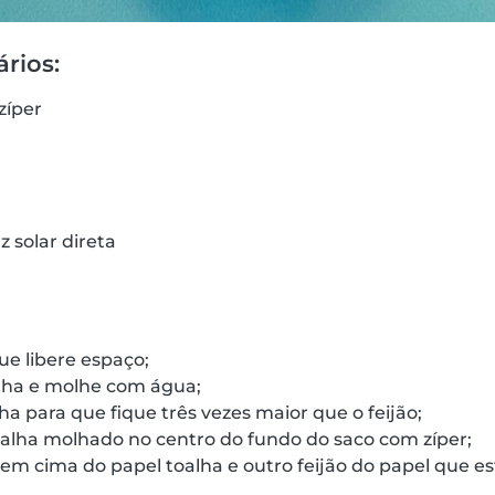
rios:
zíper
 solar direta
ue libere espaço;
lha e molhe com água;
ha para que fique três vezes maior que o feijão;
oalha molhado no centro do fundo do saco com zíper;
 em cima do papel toalha e outro feijão do papel que e