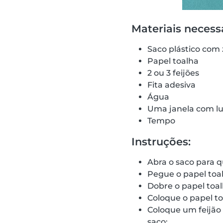
Materiais necessá
Saco plástico com 
Papel toalha
2 ou 3 feijões
Fita adesiva
Água
Uma janela com luz
Tempo
Instruções:
Abra o saco para q
Pegue o papel toa
Dobre o papel toal
Coloque o papel t
Coloque um feijão
saco;