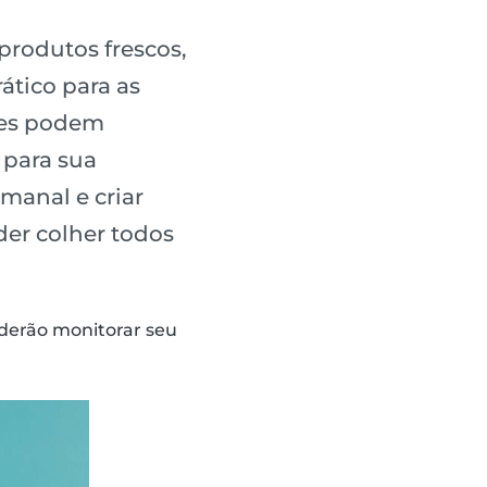
produtos frescos,
tico para as
eles podem
 para sua
manal e criar
der colher todos
oderão monitorar seu