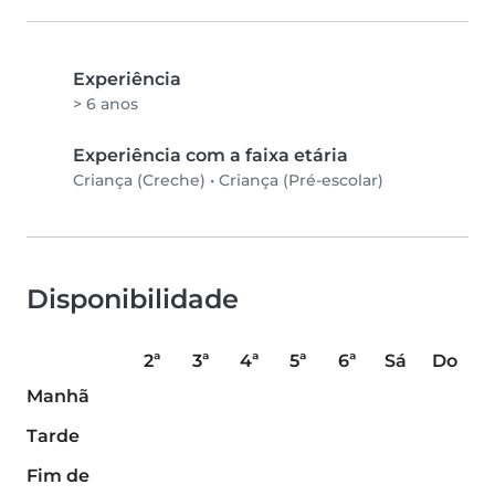
Experiência
> 6 anos
Experiência com a faixa etária
Criança (Creche)
•
Criança (Pré-escolar)
Disponibilidade
2ª
3ª
4ª
5ª
6ª
Sá
Do
Manhã
Tarde
Fim de