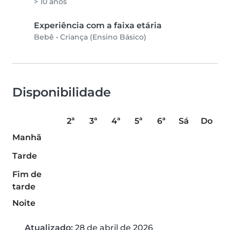
> 10 anos
Experiência com a faixa etária
Bebê
•
Criança (Ensino Básico)
Disponibilidade
2ª
3ª
4ª
5ª
6ª
Sá
Do
Manhã
Tarde
Fim de
tarde
Noite
Atualizado:
28 de abril de 2026