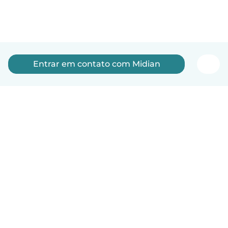
Entrar em contato com Midian
Português
Como funciona
Ajuda
Termos e Privacidade
Preços
Informações sobre a empresa