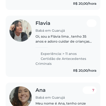
R$ 20,00/hora
e..
Flavia
Babá em Guarujá
Oi, sou a Flávia lima , tenho 35
anos e adoro cuidar de crianças!
Com experiência em escolinha
infantil anteriores, e babá
Experiência: > 11 anos
noturna também, sou super
Certidão de Antecedentes
paciente, criativa e segura.
Criminais
Gosto..
R$ 20,00/hora
Ana
7
Babá em Guarujá
Meu nome é Ana, tenho onze