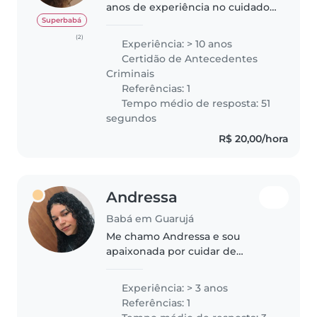
anos de experiência no cuidado
de bebês e crianças e em
Superbabá
docência bilíngue. Tenho
(2)
Experiência: > 10 anos
excelentes habilidades culinárias
Certidão de Antecedentes
e criativas, podendo
Criminais
proporcionar à família..
Referências: 1
Tempo médio de resposta: 51
segundos
R$ 20,00/hora
Andressa
Babá em Guarujá
Me chamo Andressa e sou
apaixonada por cuidar de
crianças 💖 Tenho experiência
como babá e sei lidar com rotina,
Experiência: > 3 anos
alimentação, higiene e
Referências: 1
momentos de lazer. Sou uma