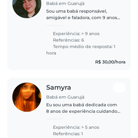
Babá em Guarujá
Sou uma babá responsável,
amigável e faladora, com 9 anos
de experiência em cuidar de
bebês, crianças pequenas, pré-
Experiência: > 9 anos
escolares e crianças em idade
Referências: 6
escolar. Tenho experiência em
Tempo médio de resposta: 1
lidar..
hora
R$ 30,00/hora
Samyra
Babá em Guarujá
Eu sou uma babá dedicada com
8 anos de experiência cuidando
de crianças de todas as idades,
desde bebês até pré-
Experiência: > 5 anos
adolescentes. Adoro atividades
Referências: 1
criativas como leitura, artesanato