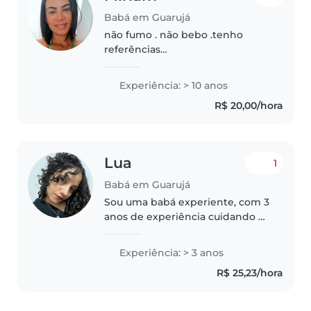
Babá em Guarujá
não fumo . não bebo .tenho
referências
...,...............................................................................................
Experiência: > 10 anos
R$ 20,00/hora
Lua
1
Babá em Guarujá
Sou uma babá experiente, com 3
anos de experiência cuidando de
bebês, crianças pequenas e pré-
escolares. Sou responsável,
Experiência: > 3 anos
amigável e cuidadosa com as
R$ 25,23/hora
crianças. Tenho habilidades em..