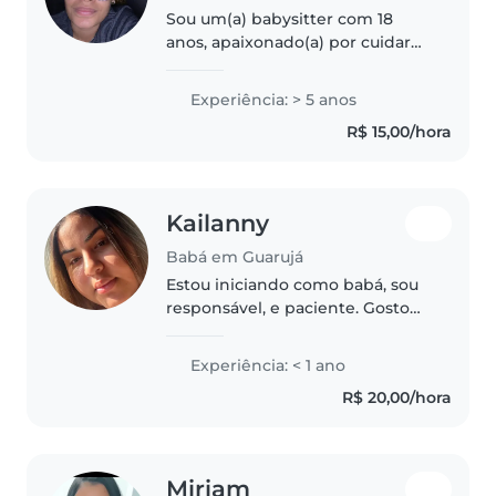
Sou um(a) babysitter com 18
anos, apaixonado(a) por cuidar
de crianças. Tenho 5 anos de
experiência trabalhando com
Experiência: > 5 anos
bebés, crianças pequenas, pré-
R$ 15,00/hora
escolares e escolares. Sou uma
pessoa..
Kailanny
Babá em Guarujá
Estou iniciando como babá, sou
responsável, e paciente. Gosto
de crianças e estou disposta a
aprender e dar o meu melhor,
Experiência: < 1 ano
sempre cuidando com atenção e
R$ 20,00/hora
dedicação.
Miriam