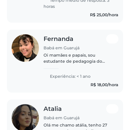
Tempo médio de resposta: 3
pessoa responsável,..
horas
R$ 25,00/hora
Fernanda
Babá em Guarujá
Oi mamães e papais, sou
estudante de pedagogia do
segundo semestre e estagiária
em uma escola. Auxilio
Experiência: < 1 ano
professoras do maternal e ensino
R$ 18,00/hora
fundamental. Troco fraldas, ajudo
na alfabetização,..
Atalia
Babá em Guarujá
Olá me chamo atália, tenho 27