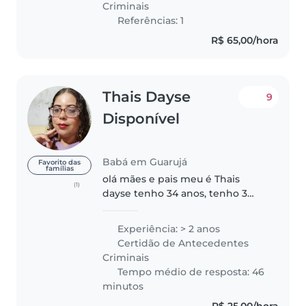
Criminais
Conteúdo:..
Referências: 1
R$ 65,00/hora
Thais Dayse
9
Disponível
Babá em Guarujá
Favorito das
famílias
olá mães e pais meu é Thais
(1)
dayse tenho 34 anos, tenho 3
anos de experiência com
crianças 1 mes até 12 anos sou
Experiência: > 2 anos
pontual dedicada ,educada meu
Certidão de Antecedentes
mundo são as crianças eu dedico
Criminais
meu amor..
Tempo médio de resposta: 46
minutos
R$ 25,00/hora