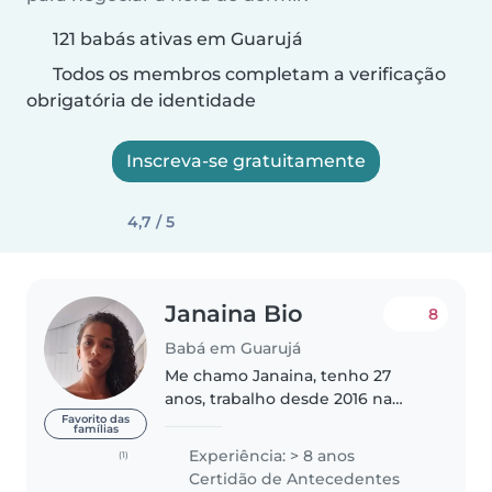
121 babás ativas em Guarujá
Todos os membros completam a verificação
obrigatória de identidade
Inscreva-se gratuitamente
4,7 / 5
Janaina Bio
8
Babá em Guarujá
Me chamo Janaina, tenho 27
anos, trabalho desde 2016 na
área de cuidados infantis.
Favorito das
famílias
Formação: Curso: Aló Babá (com
Experiência: > 8 anos
(1)
certificado) Carga horária: 22
Certidão de Antecedentes
horas Ano: Janeiro/2021