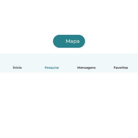
Mapa
Ínicio
Pesquise
Mensagens
Favoritos
Português
Como funciona
Ajuda
Termos e Privacidade