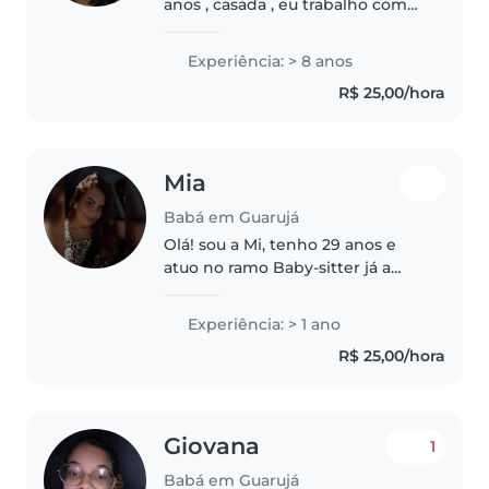
anos , casada , eu trabalho como
baba a anos, atualmente é a areia
de trabalho onde mais me
Experiência: > 8 anos
encaixo e amo trabalhar. Gosto
R$ 25,00/hora
de deixar a rotina de criança,..
Mia
Babá em Guarujá
Olá! sou a Mi, tenho 29 anos e
atuo no ramo Baby-sitter já a
2anos e pouco.. Moro no Guarujá,
mas já trabalhei em diversas
Experiência: > 1 ano
cidades daqui do litoral
R$ 25,00/hora
(distância pra mim não é um
problema,..
Giovana
1
Babá em Guarujá