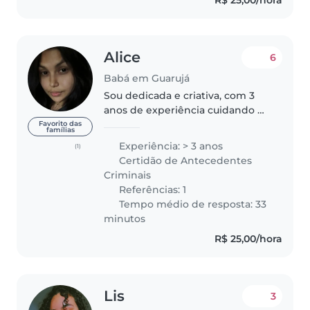
Alice
6
Babá em Guarujá
Sou dedicada e criativa, com 3
anos de experiência cuidando de
crianças de todas as idades,
Favorito das
famílias
desde os pequenos até os que
Experiência: > 3 anos
(1)
estão na escola. Tenho
Certidão de Antecedentes
habilidades em desenho, leitura
Criminais
e jogos,..
Referências: 1
Tempo médio de resposta: 33
minutos
R$ 25,00/hora
Lis
3