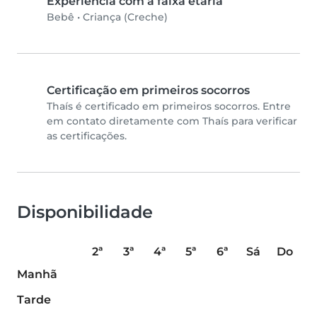
Experiência com a faixa etária
Bebê
•
Criança (Creche)
Certificação em primeiros socorros
Thaís é certificado em primeiros socorros. Entre
em contato diretamente com Thaís para verificar
as certificações.
Disponibilidade
2ª
3ª
4ª
5ª
6ª
Sá
Do
Manhã
Tarde