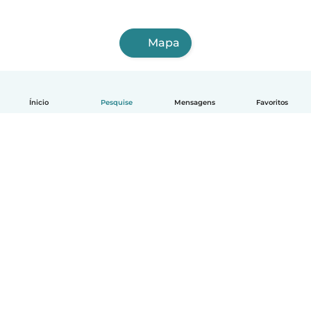
Mapa
Ínicio
Pesquise
Mensagens
Favoritos
Português
Como funciona
Ajuda
Termos e Privacidade
Preços
Informações sobre a empresa
Babysits para Empresas
Normas comunitárias