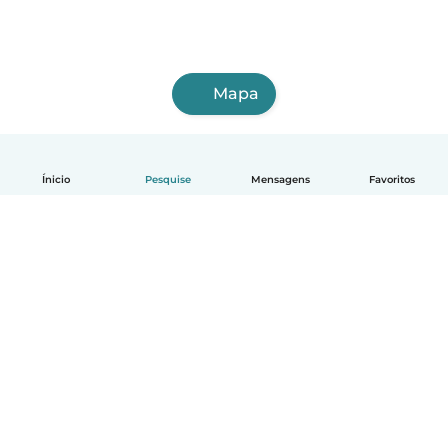
Mapa
Ínicio
Pesquise
Mensagens
Favoritos
Português
Como funciona
Ajuda
Termos e Privacidade
Preços
Informações sobre a empresa
Babysits para Empresas
Normas comunitárias