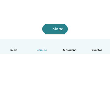
Mapa
Ínicio
Pesquise
Mensagens
Favoritos
Português
Como funciona
Ajuda
Termos e Privacidade
Preços
Informações sobre a empresa