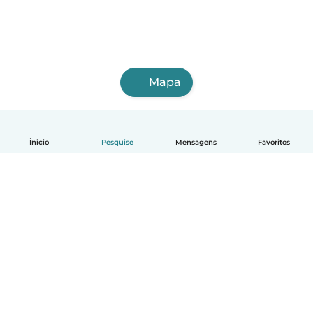
Mapa
Ínicio
Pesquise
Mensagens
Favoritos
Português
Como funciona
Ajuda
Termos e Privacidade
Preços
Informações sobre a empresa