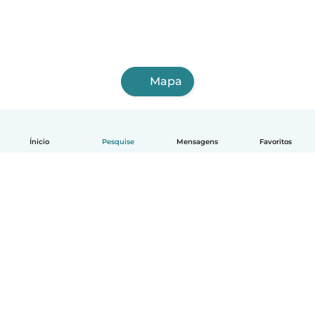
Mapa
Ínicio
Pesquise
Mensagens
Favoritos
Português
Como funciona
Ajuda
Termos e Privacidade
Preços
Informações sobre a empresa